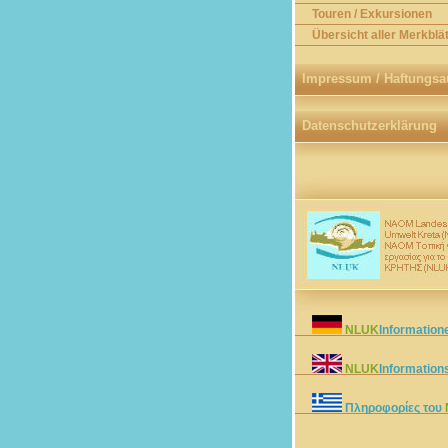
Touren / Exkursionen
Übersicht aller Merkblät
Impressum / Haftungsa
Datenschutzerklärung
NLUK
Information
NLUK
Information
Πληροφορίες του