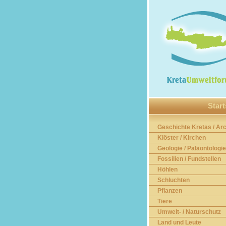
Start
Geschichte Kretas / Ar
Klöster / Kirchen
Geologie / Paläontologie
Fossilien / Fundstellen
Höhlen
Schluchten
Pflanzen
Tiere
Umwelt- / Naturschutz
Land und Leute