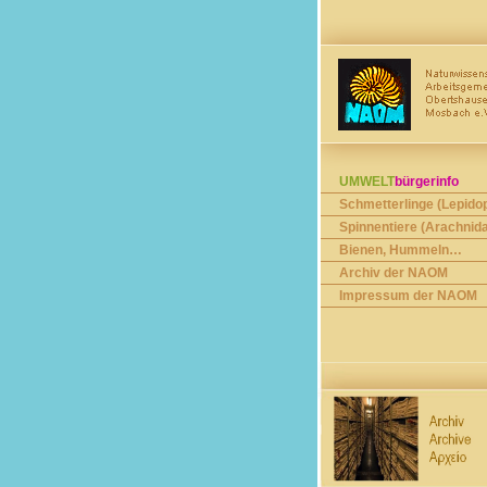
UMWELT
bürgerinfo
Schmetterlinge (Lepido
Spinnentiere (Arachnid
Bienen, Hummeln…
Archiv der NAOM
Impressum der NAOM