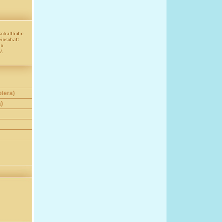
ptera)
a)