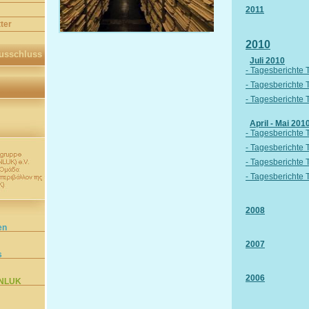
2011
ter
2010
usschluss
Juli 2010
- Tagesberichte T
- Tagesberichte T
- Tagesberichte T
April - Mai 201
- Tagesberichte T
- Tagesberichte T
- Tagesberichte T
- Tagesberichte T
2008
en
2007
s
2006
NLUK